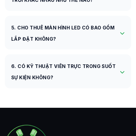
TRỜI KHÁC NHAU NHƯ THẾ NÀO?
5. CHO THUÊ MÀN HÌNH LED CÓ BAO GỒM
LẮP ĐẶT KHÔNG?
6. CÓ KỸ THUẬT VIÊN TRỰC TRONG SUỐT
SỰ KIỆN KHÔNG?