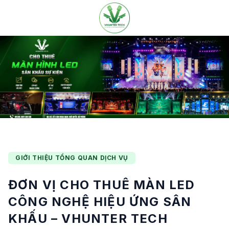
Bỏ
qua
nội
dung
GIỚI THIỆU TỔNG QUAN DỊCH VỤ
ĐƠN VỊ CHO THUÊ MÀN LED
CÔNG NGHỆ HIỆU ỨNG SÂN
KHẤU – VHUNTER TECH