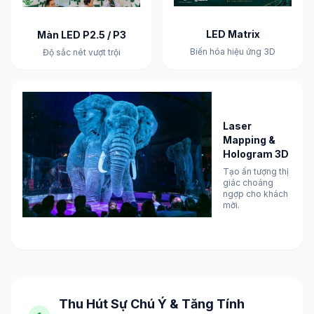
LED Matrix
Màn LED P2.5 / P3
Biến hóa hiệu ứng 3D
Độ sắc nét vượt trội
Laser
Mapping &
Hologram 3D
Tạo ấn tượng thị
giác choáng
ngợp cho khách
mời.
Thu Hút Sự Chú Ý & Tăng Tính